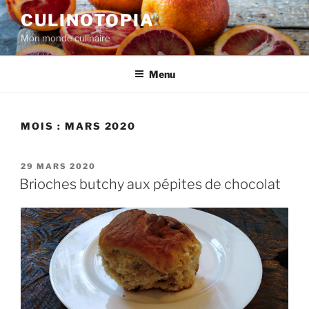
Aller
CULINOTOPIA
au
Mon monde culinaire
contenu
principal
Menu
MOIS :
MARS 2020
PUBLIÉ
29 MARS 2020
LE
Brioches butchy aux pépites de chocolat