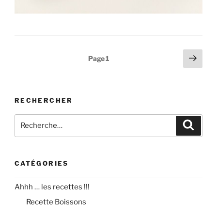
Pagination
Page
Page
1
suiv
des
publications
RECHERCHER
Recherche
Recher
pour
:
CATÉGORIES
Ahhh … les recettes !!!
Recette Boissons