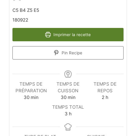
C5 B4 Z5 E5
180922
Imprimer la recette
Pin Recipe
TEMPS DE
TEMPS DE
TEMPS DE
PRÉPARATION
CUISSON
REPOS
minutes
minutes
heures
30
min
30
min
2
h
TEMPS TOTAL
heures
3
h