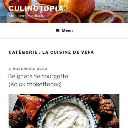
Aller
CULINOTOPIA
au
Mon monde culinaire
contenu
principal
Menu
CATÉGORIE :
LA CUISINE DE VEFA
PUBLIÉ
6 NOVEMBRE 2022
LE
Beignets de courgette
(Kolokithokeftedes)