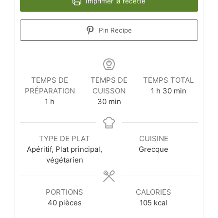
Imprimer la recette
Pin Recipe
TEMPS DE
TEMPS DE
TEMPS TOTAL
heure
minutes
PRÉPARATION
CUISSON
1
h
30
min
heure
minutes
1
h
30
min
TYPE DE PLAT
CUISINE
Apéritif, Plat principal,
Grecque
végétarien
PORTIONS
CALORIES
40
pièces
105
kcal