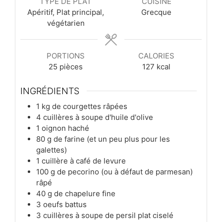
TYPE DE PLAT
CUISINE
Apéritif, Plat principal,
Grecque
végétarien
PORTIONS
CALORIES
25
pièces
127
kcal
INGRÉDIENTS
1
kg
de courgettes râpées
4
cuillères à soupe
d'huile d'olive
1
oignon haché
80
g
de farine (et un peu plus pour les
galettes)
1
cuillère à café
de levure
100
g
de pecorino (ou à défaut de parmesan)
râpé
40
g
de chapelure fine
3
oeufs battus
3
cuillères à soupe
de persil plat ciselé