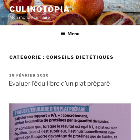
Aller
CULINOTOPIA
au
Mon monde culinaire
contenu
principal
Menu
CATÉGORIE :
CONSEILS DIÉTÉTIQUES
PUBLIÉ
16 FÉVRIER 2020
LE
Evaluer l’équilibre d’un plat préparé