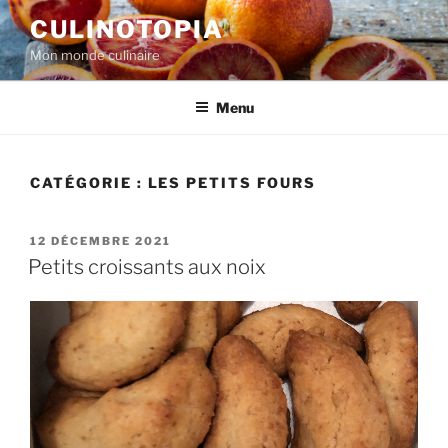
Aller
CULINOTOPIA
au
Mon monde culinaire
contenu
principal
Menu
CATÉGORIE :
LES PETITS FOURS
PUBLIÉ
12 DÉCEMBRE 2021
LE
Petits croissants aux noix