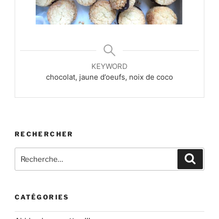
KEYWORD
chocolat, jaune d’oeufs, noix de coco
RECHERCHER
Recherche
Recher
pour
:
CATÉGORIES