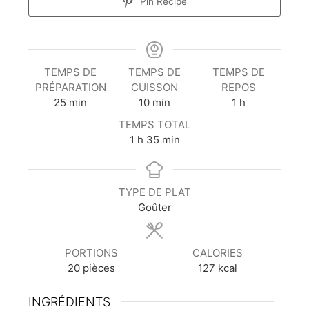
Pin Recipe
TEMPS DE
TEMPS DE
TEMPS DE
PRÉPARATION
CUISSON
REPOS
minutes
minutes
heure
25
min
10
min
1
h
TEMPS TOTAL
heure
minutes
1
h
35
min
TYPE DE PLAT
Goûter
PORTIONS
CALORIES
20
pièces
127
kcal
INGRÉDIENTS