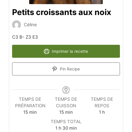
Petits croissants aux noix
Céline
C3 B- Z3 E3
Imprimer la recette
Pin Recipe
TEMPS DE
TEMPS DE
TEMPS DE
PRÉPARATION
CUISSON
REPOS
minutes
minutes
heure
15
min
15
min
1
h
TEMPS TOTAL
heure
minutes
1
h
30
min