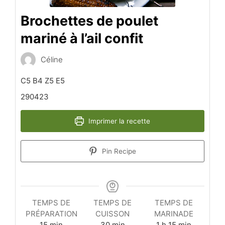
Brochettes de poulet
mariné à l’ail confit
Céline
C5 B4 Z5 E5
290423
Imprimer la recette
Pin Recipe
TEMPS DE
TEMPS DE
TEMPS DE
PRÉPARATION
CUISSON
MARINADE
minutes
minutes
heure
minutes
15
min
30
min
1
h
15
min