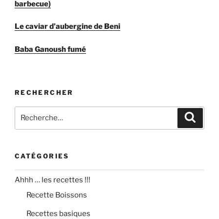
barbecue)
Le caviar d’aubergine de Beni
Baba Ganoush fumé
RECHERCHER
Recherche
Recher
pour
:
CATÉGORIES
Ahhh … les recettes !!!
Recette Boissons
Recettes basiques