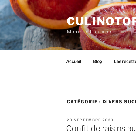
Aller
au
CULINOTO
contenu
principal
Mon monde culinaire
Accueil
Blog
Les recett
CATÉGORIE :
DIVERS SUC
PUBLIÉ
20 SEPTEMBRE 2023
LE
Confit de raisins 