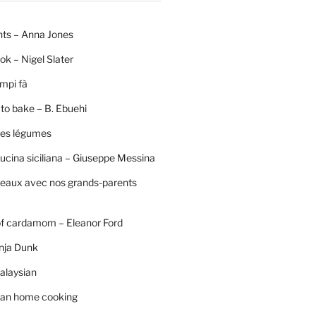
nts – Anna Jones
ok – Nigel Slater
mpi fà
to bake – B. Ebuehi
 des légumes
ucina siciliana – Giuseppe Messina
neaux avec nos grands-parents
of cardamom – Eleanor Ford
nja Dunk
alaysian
an home cooking