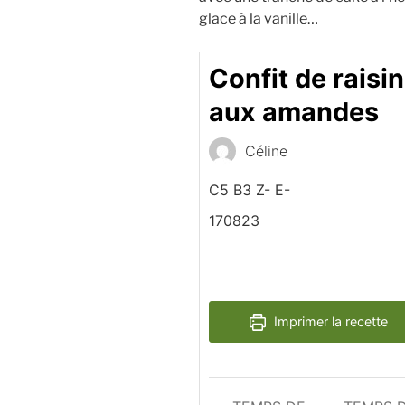
glace à la vanille…
Confit de raisi
aux amandes
Céline
C5 B3 Z- E-
170823
Imprimer la recette