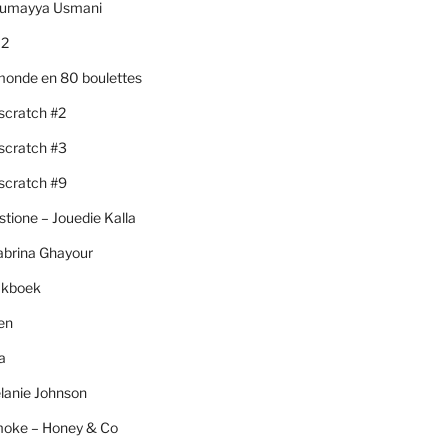
Sumayya Usmani
 2
monde en 80 boulettes
scratch #2
scratch #3
scratch #9
stione – Jouedie Kalla
abrina Ghayour
akboek
hen
a
lanie Johnson
moke – Honey & Co