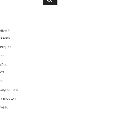
tes !!!
issons
asiques
ght
alées
tes
ns
pagnement
 / mouton
 veau