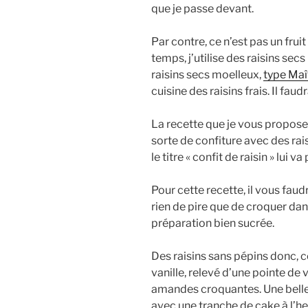
que je passe devant.
Par contre, ce n’est pas un fru
temps, j’utilise des raisins secs
raisins secs moelleux,
type Maît
cuisine des raisins frais. Il fau
La recette que je vous propose 
sorte de confiture avec des rais
le titre « confit de raisin » lui va
Pour cette recette, il vous faudr
rien de pire que de croquer dan
préparation bien sucrée.
Des raisins sans pépins donc, 
vanille, relevé d’une pointe de 
amandes croquantes. Une belle
avec une tranche de cake à l’he