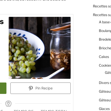
Recettes s
Recettes s
ns
A base 
Boulan
Bredel
Brioch
Cakes
Cookies
Gât
Divers 
Pin Recipe
Gâteau
Gâteaux
Glaces