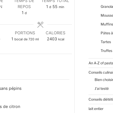
DE
TEMPS DE
TEMPS TOTAL
day
minutes
N
REPOS
1
55
Granola
d
min
utes
day
1
d
Mousse
Muffin
E
PORTIONS
CALORIES
Pâtes à
e
1
2403
bocal de 720 ml
kcal
Tartes
Truffes
An A-Z of past
Conseils culina
Bien choisi
 sans pépins
J'ai testé
Conseils diétét
s de citron
lait entier