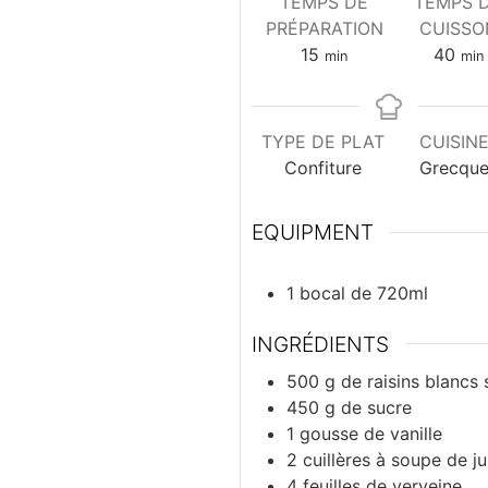
TEMPS DE
TEMPS 
PRÉPARATION
CUISSO
minutes
min
15
40
min
min
TYPE DE PLAT
CUISIN
Confiture
Grecqu
EQUIPMENT
1 bocal de 720ml
INGRÉDIENTS
500
g
de raisins blancs
450
g
de sucre
1
gousse
de vanille
2
cuillères à soupe
de ju
4
feuilles
de verveine