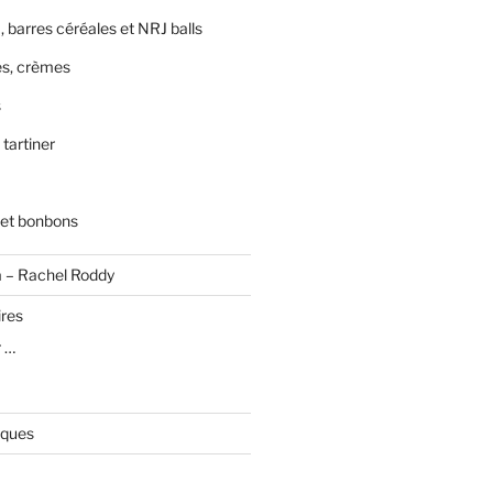
, barres céréales et NRJ balls
s, crèmes
s
 tartiner
 et bonbons
a – Rachel Roddy
ires
r …
iques