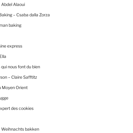
 Abdel Alaoui
Baking – Csaba dalla Zorza
rman baking
sine express
Ella
qui nous font du bien
son – Claire Safftitz
u Moyen Orient
ygge
xpert des cookies
– Weihnachts bakken