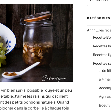
pour
:
CATÉGORIES
Ahhh … les recet
Recette Bo
Recettes b
Recettes li
Recettes s
… de fê
à 4 mai
Accom
 vin bien sûr (si possible rouge et un peu
e table. J’aime les raisins qui oscillent
Agneau
 sont des petits bonbons naturels. Quand
Boeuf /
s piocher dans la corbeille à chaque fois