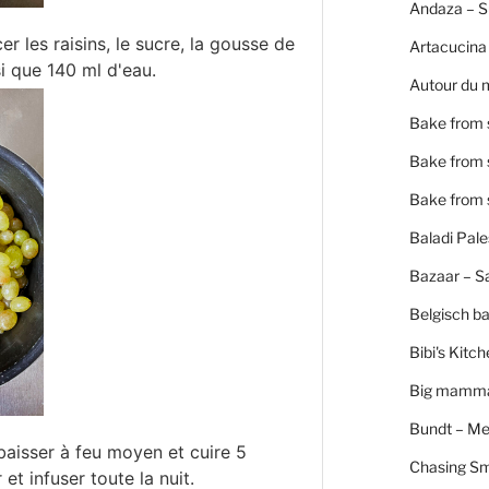
Andaza – 
r les raisins, le sucre, la gousse de
Artacucina
si que 140 ml d'eau.
Autour du 
Bake from 
Bake from 
Bake from 
Baladi Pale
Bazaar – S
Belgisch b
Bibi's Kitc
Big mamm
Bundt – Me
 baisser à feu moyen et cuire 5
Chasing S
 et infuser toute la nuit.