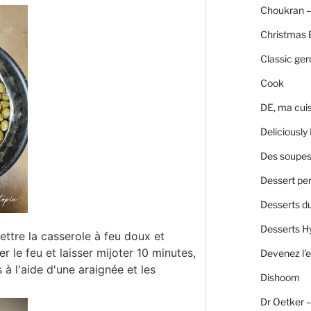
Choukran –
Christmas 
Classic ge
Cook
DE, ma cui
Deliciously 
Des soupes 
Dessert per
Desserts d
Desserts H
ttre la casserole à feu doux et
er le feu et laisser mijoter 10 minutes,
Devenez l'e
s à l'aide d'une araignée et les
Dishoom
Dr Oetker 