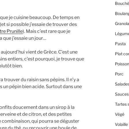
Bouché
Boulan
it que je cuisine beaucoup. De temps en
Granol
 (et si possible j’essaie de trouver des
re Prunille
). Mais c’est rare que je
Légum
dra que j’essaie un jour…
Pasta
aujourd’hui vient de Grèce. C’est une
Plat co
ins entiers, c’est pourquoi, je trouve que
Poisso
 plutôt bien.
Porc
a trouver du raisin sans pépins. Il n’y a
Salade
s un pépin bien acide. Surtout dans une
Sauces 
Tartes 
confits doucement dans un sirop à la
verveine et de citron, et des petites
Végé
 combinaison, qui pourra se déguster
Volaille
ure du thé, ou recouvrir une boule de