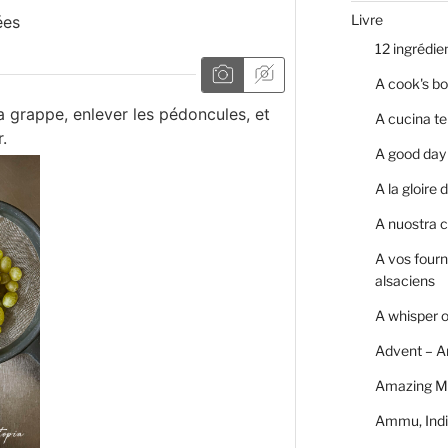
Livre
ées
12 ingrédie
A cook's bo
la grappe, enlever les pédoncules, et
A cucina te
.
A good day 
A la gloire
A nuostra c
A vos four
alsaciens
A whisper 
Advent – A
Amazing M
Ammu, Indi