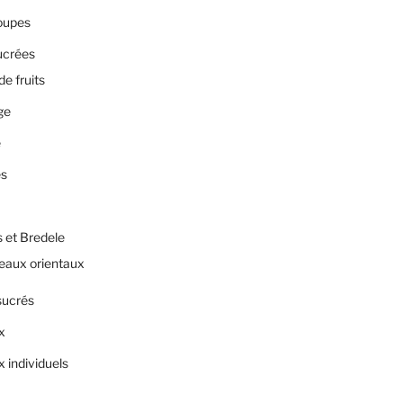
oupes
ucrées
de fruits
ge
e
es
 et Bredele
eaux orientaux
sucrés
x
 individuels