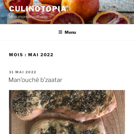
Aller
CULINOTOPIA
au
Mon monde culinaire
contenu
principal
Menu
MOIS :
MAI 2022
PUBLIÉ
31 MAI 2022
LE
Man’ouché b’zaatar