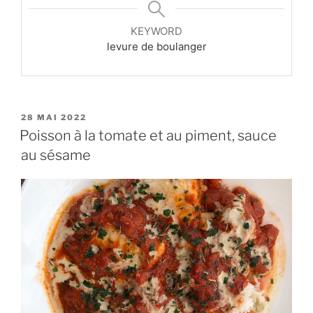
KEYWORD
levure de boulanger
PUBLIÉ
28 MAI 2022
LE
Poisson à la tomate et au piment, sauce
au sésame