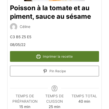
Poisson à la tomate et au
piment, sauce au sésame
Céline
C3 B5 Z5 E5
08/05/22
Imprimer la recette
Pin Recipe
TEMPS DE
TEMPS DE
TEMPS TOTAL
minutes
PRÉPARATION
CUISSON
40
min
minutes
minutes
15
min
25
min