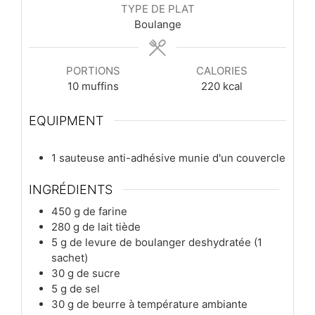
TYPE DE PLAT
Boulange
PORTIONS
CALORIES
10
muffins
220
kcal
EQUIPMENT
1 sauteuse anti-adhésive munie d'un couvercle
INGRÉDIENTS
450
g
de farine
280
g
de lait tiède
5
g
de levure de boulanger deshydratée (1
sachet)
30
g
de sucre
5
g
de sel
30
g
de beurre à température ambiante