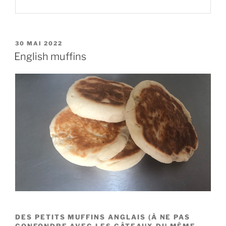
PUBLIÉ
30 MAI 2022
LE
English muffins
DES PETITS MUFFINS ANGLAIS (À NE PAS
CONFONDRE AVEC LES GÂTEAUX DU MÊME