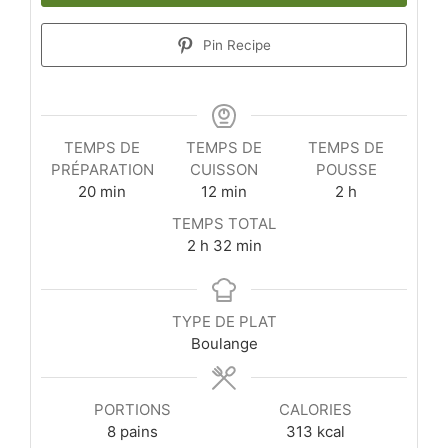
Pin Recipe
TEMPS DE
TEMPS DE
TEMPS DE
PRÉPARATION
CUISSON
POUSSE
minutes
minutes
heures
20
min
12
min
2
h
TEMPS TOTAL
heures
minutes
2
h
32
min
TYPE DE PLAT
Boulange
PORTIONS
CALORIES
8
pains
313
kcal