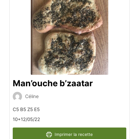
Man’ouche b’zaatar
Céline
C5 B5 Z5 E5
10+12/05/22
Imprimer la recette