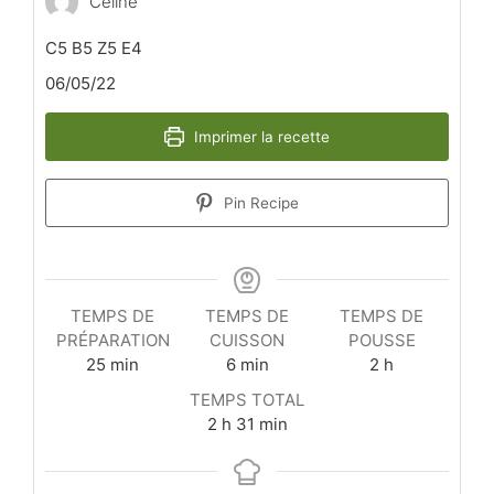
Céline
C5 B5 Z5 E4
06/05/22
Imprimer la recette
Pin Recipe
TEMPS DE
TEMPS DE
TEMPS DE
PRÉPARATION
CUISSON
POUSSE
minutes
minutes
heures
25
min
6
min
2
h
TEMPS TOTAL
heures
minutes
2
h
31
min