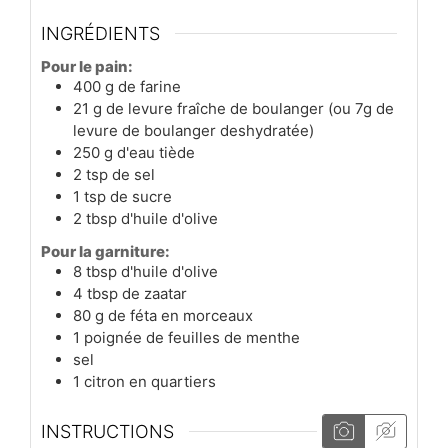
INGRÉDIENTS
Pour le pain:
400
g
de farine
21
g
de levure fraîche de boulanger (ou 7g de
levure de boulanger deshydratée)
250
g
d'eau tiède
2
tsp
de sel
1
tsp
de sucre
2
tbsp
d'huile d'olive
Pour la garniture:
8
tbsp
d'huile d'olive
4
tbsp
de zaatar
80
g
de féta en morceaux
1
poignée
de feuilles de menthe
sel
1
citron en quartiers
INSTRUCTIONS