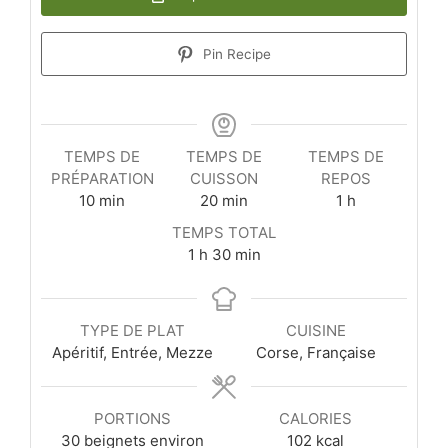
Pin Recipe
TEMPS DE
TEMPS DE
TEMPS DE
PRÉPARATION
CUISSON
REPOS
minutes
minutes
heure
10
min
20
min
1
h
TEMPS TOTAL
heure
minutes
1
h
30
min
TYPE DE PLAT
CUISINE
Apéritif, Entrée, Mezze
Corse, Française
PORTIONS
CALORIES
30
beignets environ
102
kcal