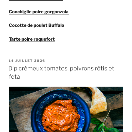
Conchiglie poire gorgonzola
Cocotte de poulet Buffalo
Tarte poire roquefort
PUBLIÉ
14 JUILLET 2026
LE
Dip crémeux tomates, poivrons rôtis et
feta