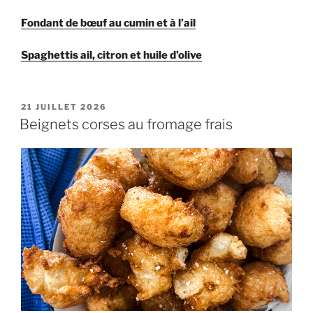
Fondant de bœuf au cumin et à l’ail
Spaghettis ail, citron et huile d’olive
PUBLIÉ
21 JUILLET 2026
LE
Beignets corses au fromage frais