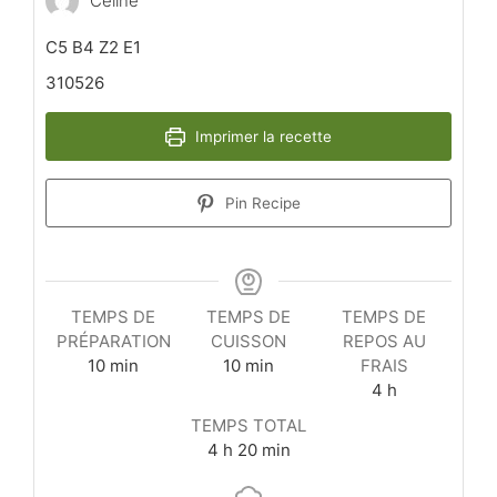
Céline
C5 B4 Z2 E1
310526
Imprimer la recette
Pin Recipe
TEMPS DE
TEMPS DE
TEMPS DE
PRÉPARATION
CUISSON
REPOS AU
minutes
minutes
10
min
10
min
FRAIS
heures
4
h
TEMPS TOTAL
heures
minutes
4
h
20
min