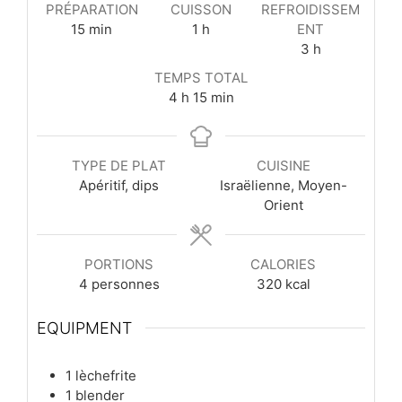
PRÉPARATION
CUISSON
REFROIDISSEM
minutes
heure
15
min
1
h
ENT
heures
3
h
TEMPS TOTAL
heures
minutes
4
h
15
min
TYPE DE PLAT
CUISINE
Apéritif, dips
Israëlienne, Moyen-
Orient
PORTIONS
CALORIES
4
personnes
320
kcal
EQUIPMENT
1 lèchefrite
1 blender