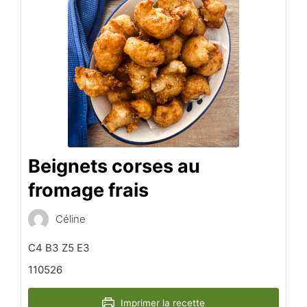
Beignets corses au
fromage frais
Céline
C4 B3 Z5 E3
110526
Imprimer la recette