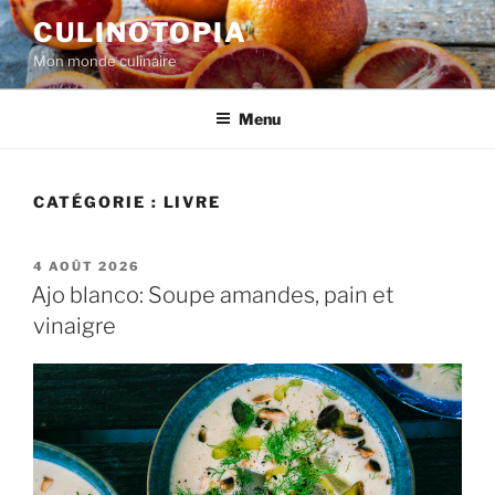
Aller
CULINOTOPIA
au
Mon monde culinaire
contenu
principal
Menu
CATÉGORIE :
LIVRE
PUBLIÉ
4 AOÛT 2026
LE
Ajo blanco: Soupe amandes, pain et
vinaigre