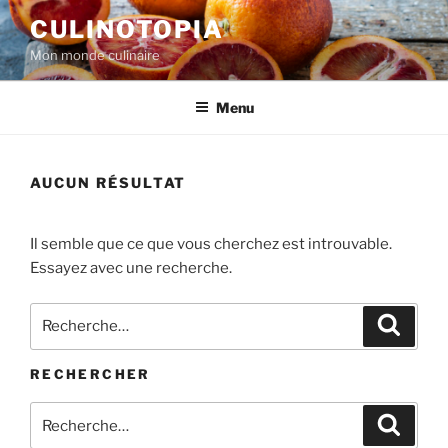
Aller
CULINOTOPIA
au
Mon monde culinaire
contenu
principal
Menu
AUCUN RÉSULTAT
Il semble que ce que vous cherchez est introuvable.
Essayez avec une recherche.
Recherche
Recher
pour
:
RECHERCHER
Recherche
Recher
pour