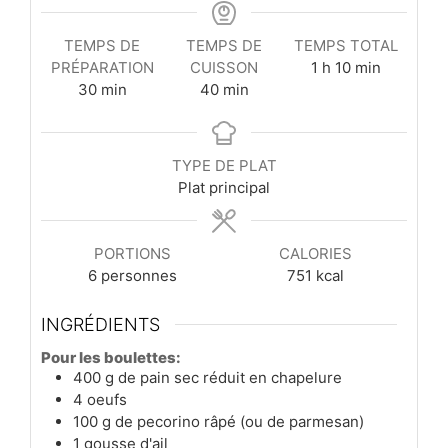
TEMPS DE
TEMPS DE
TEMPS TOTAL
heure
minutes
PRÉPARATION
CUISSON
1
h
10
min
minutes
minutes
30
min
40
min
TYPE DE PLAT
Plat principal
PORTIONS
CALORIES
6
personnes
751
kcal
INGRÉDIENTS
Pour les boulettes:
400
g
de pain sec réduit en chapelure
4
oeufs
100
g
de pecorino râpé (ou de parmesan)
1
gousse
d'ail