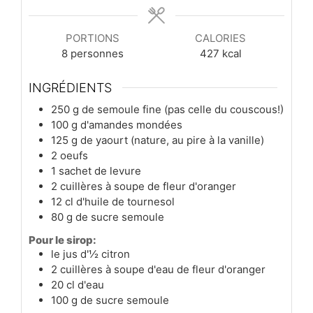
PORTIONS
CALORIES
8
personnes
427
kcal
INGRÉDIENTS
250
g
de semoule fine (pas celle du couscous!)
100
g
d'amandes mondées
125
g
de yaourt (nature, au pire à la vanille)
2
oeufs
1
sachet
de levure
2
cuillères à soupe
de fleur d'oranger
12
cl
d'huile de tournesol
80
g
de sucre semoule
Pour le sirop:
le jus d'½ citron
2
cuillères à soupe
d'eau de fleur d'oranger
20
cl
d'eau
100
g
de sucre semoule