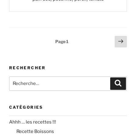
Pagination
Page
Page
1
suiv
des
publications
RECHERCHER
Recherche
Recher
pour
:
CATÉGORIES
Ahhh … les recettes !!!
Recette Boissons