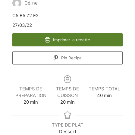
Céline
C5 B5 Z2 E2
27/03/22
Imprimer la recette
Pin Recipe
TEMPS DE
TEMPS DE
TEMPS TOTAL
minutes
PRÉPARATION
CUISSON
40
min
minutes
minutes
20
min
20
min
TYPE DE PLAT
Dessert