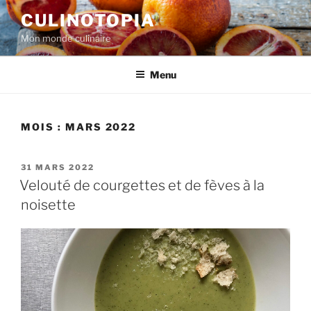
Aller
CULINOTOPIA
au
Mon monde culinaire
contenu
principal
Menu
MOIS :
MARS 2022
PUBLIÉ
31 MARS 2022
LE
Velouté de courgettes et de fèves à la
noisette