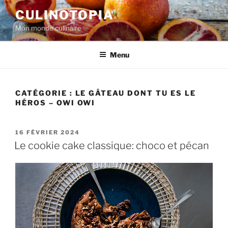
Aller
CULINOTOPIA
au
Mon monde culinaire
contenu
principal
Menu
CATÉGORIE :
LE GÂTEAU DONT TU ES LE
HÉROS – OWI OWI
PUBLIÉ
16 FÉVRIER 2024
LE
Le cookie cake classique: choco et pécan