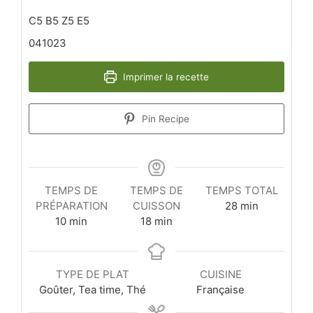
C5 B5 Z5 E5
041023
Imprimer la recette
Pin Recipe
TEMPS DE
TEMPS DE
TEMPS TOTAL
minutes
PRÉPARATION
CUISSON
28
min
minutes
minutes
10
min
18
min
TYPE DE PLAT
CUISINE
Goûter, Tea time, Thé
Française