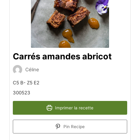
Carrés amandes abricot
Céline
C5 B- Z5 E2
300523
Imprimer la recette
Pin Recipe