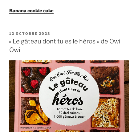
Banana cookie cake
PUBLIÉ
12 OCTOBRE 2023
LE
« Le gâteau dont tu es le héros » de Owi
Owi