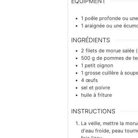
EQUIPMENT
1 poêle profonde ou une
1 araignée ou une écumo
INGRÉDIENTS
2
filets
de morue salée (
500
g
de pommes de te
1
petit
oignon
1
grosse cuillère à soup
4
œufs
sel et poivre
huile à friture
INSTRUCTIONS
La veille, mettre la mor
d'eau froide, peau tourn