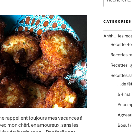
pour
:
CATÉGORIES
Ahhh … les recet
Recette Bo
Recettes b
Recettes li
Recettes s
… de fê
à 4 mai
Accom
Agneau
me rappellent toujours mes vacances à
ec mon chéri, en amoureux, sans les
Boeuf /