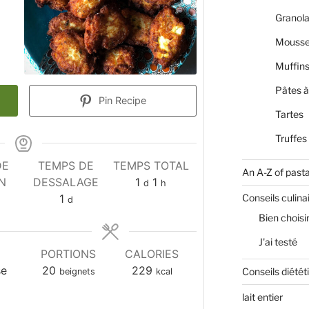
Granola
Mousse
Muffin
Pâtes à
Pin Recipe
Tartes
Truffes
DE
TEMPS DE
TEMPS TOTAL
An A-Z of past
day
heure
N
DESSALAGE
1
1
d
h
utes
day
Conseils culina
1
d
Bien choisi
J'ai testé
E
PORTIONS
CALORIES
se
20
229
Conseils diétét
beignets
kcal
lait entier