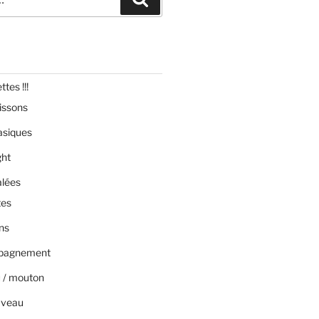
tes !!!
issons
asiques
ght
alées
tes
ns
pagnement
 / mouton
 veau