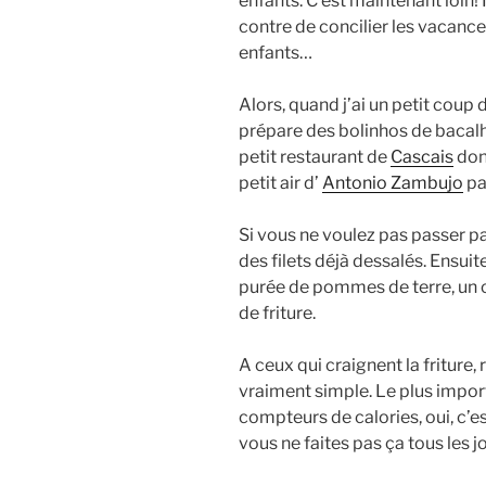
enfants. C’est maintenant loin! I
contre de concilier les vacances,
enfants…
Alors, quand j’ai un petit coup d
prépare des bolinhos de bacalh
petit restaurant de
Cascais
don
petit air d’
Antonio Zambujo
pa
Si vous ne voulez pas passer p
des filets déjà dessalés. Ensuite
purée de pommes de terre, un oi
de friture.
A ceux qui craignent la friture,
vraiment simple. Le plus import
compteurs de calories, oui, c’est 
vous ne faites pas ça tous les j