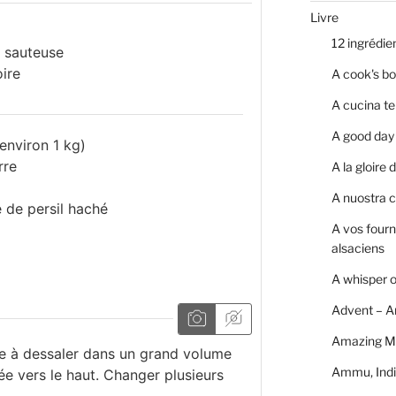
Livre
12 ingrédie
 sauteuse
ire
A cook's bo
A cucina te
A good day 
environ 1 kg)
rre
A la gloire
A nuostra c
e
de persil haché
A vos four
alsaciens
A whisper 
Advent – A
Amazing M
ue à dessaler dans un grand volume
Ammu, Indi
ée vers le haut. Changer plusieurs