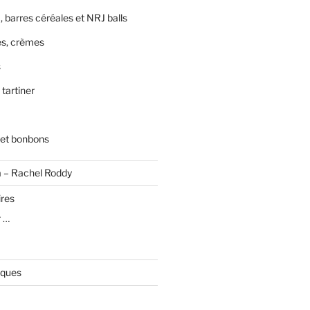
, barres céréales et NRJ balls
s, crèmes
s
 tartiner
 et bonbons
a – Rachel Roddy
ires
r …
iques