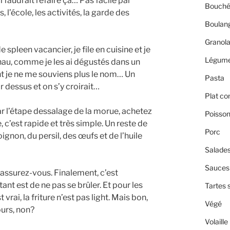
l faudrait refaire ça… Pas facile par
Bouché
 l’école, les activités, la garde des
Boulan
Granol
e spleen vacancier, je file en cuisine et je
Légum
au, comme je les ai dégustés dans un
t je ne me souviens plus le nom… Un
Pasta
r dessus et on s’y croirait…
Plat co
ar l’étape dessalage de la morue, achetez
Poisso
, c’est rapide et très simple. Un reste de
Porc
gnon, du persil, des œufs et de l’huile
Salade
Sauces 
 rassurez-vous. Finalement, c’est
ant est de ne pas se brûler. Et pour les
Tartes 
vrai, la friture n’est pas light. Mais bon,
Végé
ours, non?
Volaille