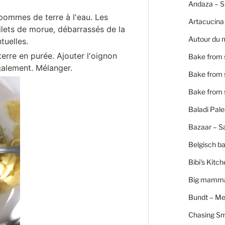
Andaza – 
s pommes de terre à l'eau. Les
Artacucina
filets de morue, débarrassés de la
Autour du 
tuelles.
erre en purée. Ajouter l'oignon
Bake from 
galement. Mélanger.
Bake from 
Bake from 
Baladi Pale
Bazaar – S
Belgisch b
Bibi's Kitc
Big mamm
Bundt – Me
Chasing S