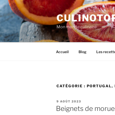
Aller
au
CULINOTO
contenu
principal
Mon monde culinaire
Accueil
Blog
Les recett
CATÉGORIE :
PORTUGAL, 
PUBLIÉ
9 AOÛT 2023
LE
Beignets de morue 