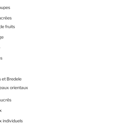
oupes
ucrées
de fruits
ge
e
es
 et Bredele
eaux orientaux
sucrés
x
 individuels