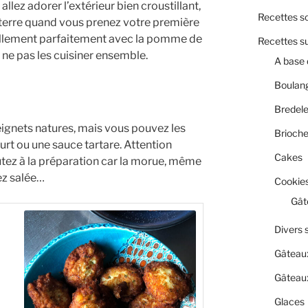
allez adorer l’extérieur bien croustillant,
Recettes s
terre quand vous prenez votre première
ellement parfaitement avec la pomme de
Recettes s
 ne pas les cuisiner ensemble.
A base 
Boulan
Bredel
eignets natures, mais vous pouvez les
Brioch
rt ou une sauce tartare. Attention
Cakes
tez à la préparation car la morue, même
ez salée…
Cookies
Gât
Divers 
Gâteau
Gâteaux
Glaces