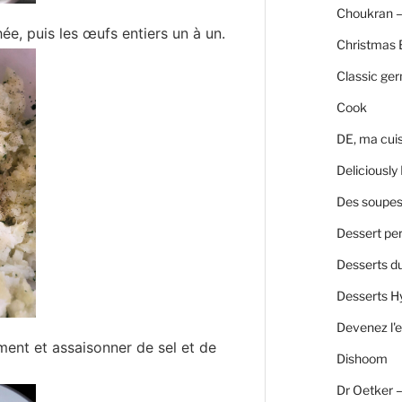
Choukran –
ée, puis les œufs entiers un à un.
Christmas 
Classic ge
Cook
DE, ma cui
Deliciously 
Des soupes 
Dessert per
Desserts d
Desserts H
Devenez l'e
ment et assaisonner de sel et de
Dishoom
Dr Oetker 