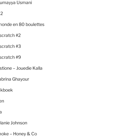
Sumayya Usmani
 2
monde en 80 boulettes
scratch #2
scratch #3
scratch #9
stione – Jouedie Kalla
abrina Ghayour
akboek
hen
a
lanie Johnson
moke – Honey & Co