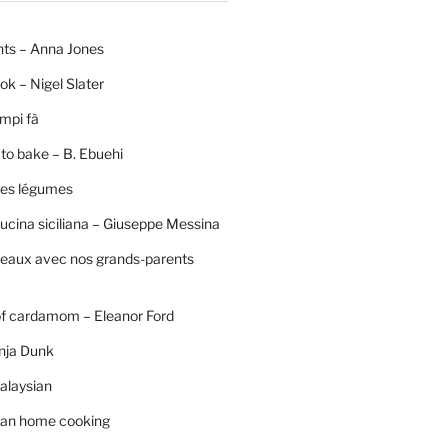
nts – Anna Jones
ok – Nigel Slater
mpi fà
to bake – B. Ebuehi
 des légumes
ucina siciliana – Giuseppe Messina
neaux avec nos grands-parents
of cardamom – Eleanor Ford
nja Dunk
alaysian
an home cooking