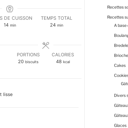
Recettes s
Recettes s
S DE CUISSON
TEMPS TOTAL
minutes
minutes
14
24
A base 
min
min
Boulan
Bredel
PORTIONS
CALORIES
Brioch
20
48
biscuits
kcal
Cakes
Cookies
Gât
 lisse
Divers 
Gâteau
Gâteaux
Glaces