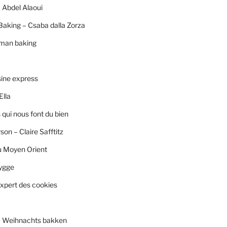
 Abdel Alaoui
Baking – Csaba dalla Zorza
rman baking
sine express
Ella
qui nous font du bien
son – Claire Safftitz
u Moyen Orient
ygge
xpert des cookies
– Weihnachts bakken