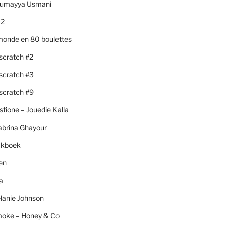
Sumayya Usmani
 2
monde en 80 boulettes
scratch #2
scratch #3
scratch #9
stione – Jouedie Kalla
abrina Ghayour
akboek
hen
a
lanie Johnson
moke – Honey & Co