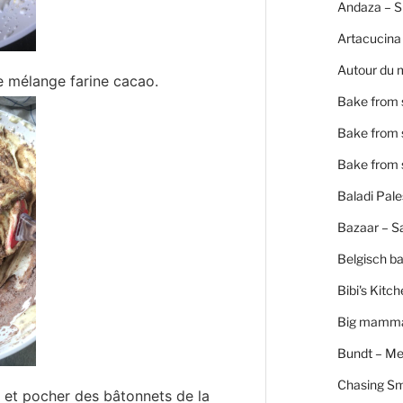
Andaza – 
Artacucina
Autour du 
e mélange farine cacao.
Bake from 
Bake from 
Bake from 
Baladi Pale
Bazaar – S
Belgisch b
Bibi's Kitc
Big mamm
Bundt – Me
Chasing S
e et pocher des bâtonnets de la