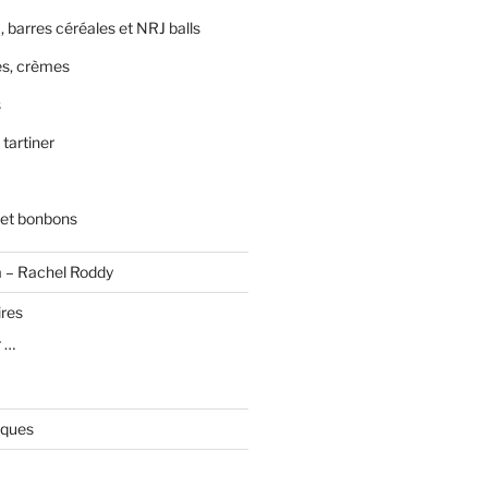
, barres céréales et NRJ balls
s, crèmes
s
 tartiner
 et bonbons
a – Rachel Roddy
ires
r …
iques