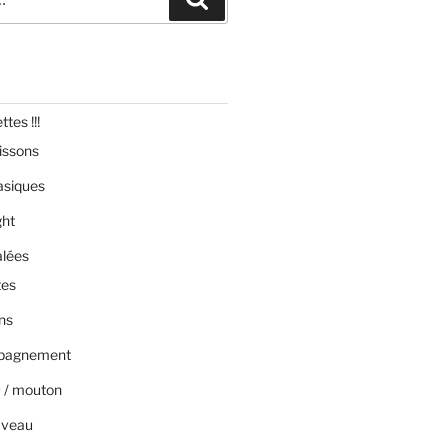
tes !!!
issons
asiques
ght
alées
tes
ns
pagnement
 / mouton
 veau