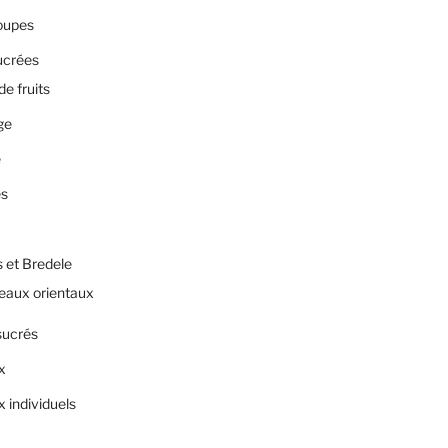
oupes
ucrées
de fruits
ge
e
es
 et Bredele
eaux orientaux
sucrés
x
 individuels