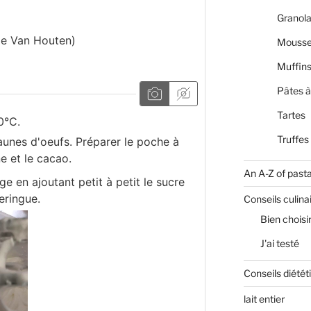
Granola
pe Van Houten)
Mousse
Muffin
Pâtes à
Tartes
0°C.
Truffes
aunes d'oeufs. Préparer le poche à
ne et le cacao.
An A-Z of past
e en ajoutant petit à petit le sucre
eringue.
Conseils culina
Bien choisi
J'ai testé
Conseils diétét
lait entier