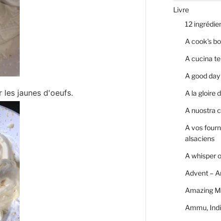
Livre
12 ingrédie
A cook's bo
A cucina te
A good day 
 les jaunes d'oeufs.
A la gloire
A nuostra c
A vos four
alsaciens
A whisper 
Advent – A
Amazing M
Ammu, Indi