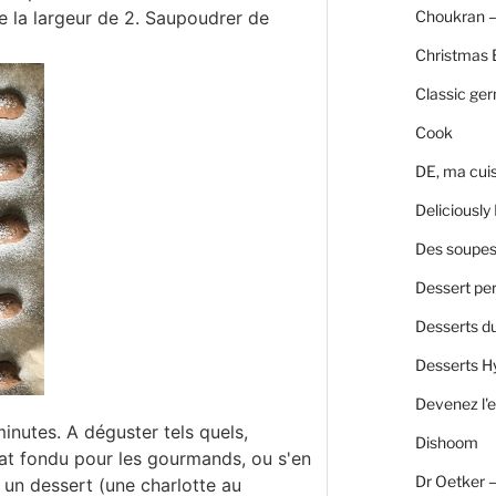
Choukran –
e la largeur de 2. Saupoudrer de
Christmas 
Classic ge
Cook
DE, ma cui
Deliciously 
Des soupes 
Dessert per
Desserts d
Desserts H
Devenez l'e
inutes. A déguster tels quels,
Dishoom
t fondu pour les gourmands, ou s'en
Dr Oetker 
un dessert (une charlotte au