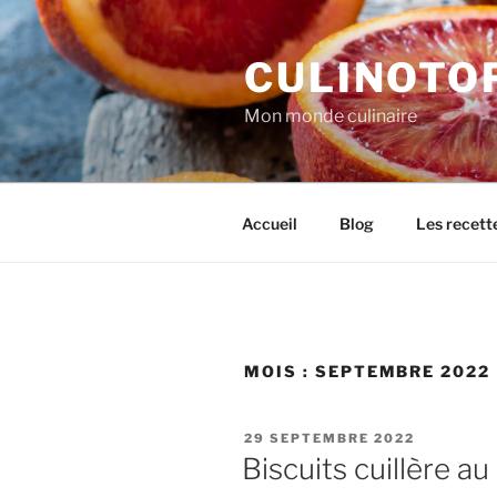
Aller
au
CULINOTO
contenu
principal
Mon monde culinaire
Accueil
Blog
Les recett
MOIS :
SEPTEMBRE 2022
PUBLIÉ
29 SEPTEMBRE 2022
LE
Biscuits cuillère a