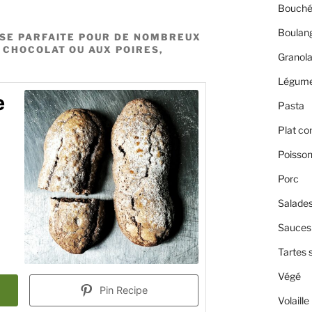
Bouché
Boulan
SE PARFAITE POUR DE NOMBREUX
 CHOCOLAT OU AUX POIRES,
Granol
Légum
e
Pasta
Plat co
Poisso
Porc
Salade
Sauces 
Tartes 
Végé
Pin Recipe
Volaille