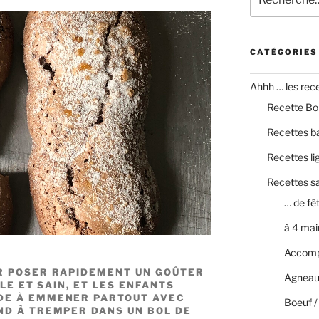
pour
:
CATÉGORIES
Ahhh … les recet
Recette Bo
Recettes b
Recettes li
Recettes s
… de fê
à 4 mai
Accom
R POSER RAPIDEMENT UN GOÛTER
Agneau
LE ET SAIN, ET LES ENFANTS
DE À EMMENER PARTOUT AVEC
Boeuf /
ND À TREMPER DANS UN BOL DE