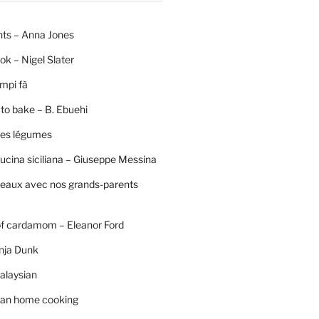
nts – Anna Jones
ok – Nigel Slater
mpi fà
to bake – B. Ebuehi
 des légumes
ucina siciliana – Giuseppe Messina
neaux avec nos grands-parents
of cardamom – Eleanor Ford
nja Dunk
alaysian
an home cooking