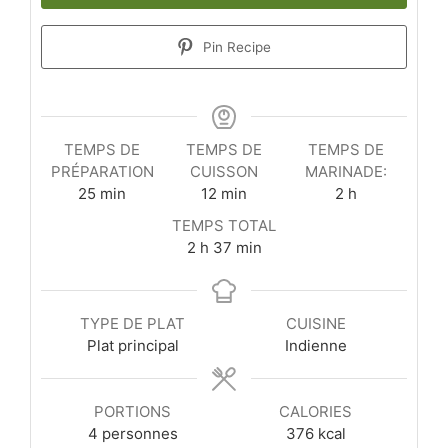
Pin Recipe
TEMPS DE
TEMPS DE
TEMPS DE
PRÉPARATION
CUISSON
MARINADE:
minutes
minutes
heures
25
min
12
min
2
h
TEMPS TOTAL
heures
minutes
2
h
37
min
TYPE DE PLAT
CUISINE
Plat principal
Indienne
PORTIONS
CALORIES
4
personnes
376
kcal