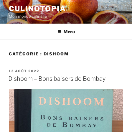
Aller
CULINOTOPIA
au
Mon monde culinaire
contenu
principal
Menu
CATÉGORIE :
DISHOOM
PUBLIÉ
13 AOÛT 2022
LE
Dishoom – Bons baisers de Bombay