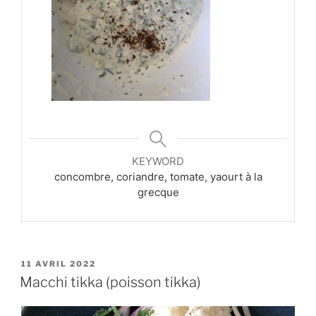
KEYWORD
concombre, coriandre, tomate, yaourt à la
grecque
PUBLIÉ
11 AVRIL 2022
LE
Macchi tikka (poisson tikka)