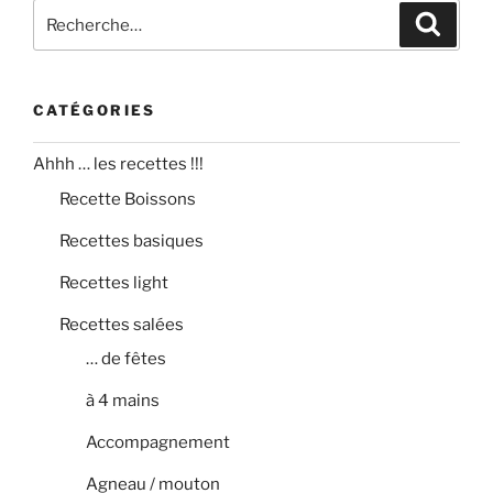
Recherche
Recher
pour
:
CATÉGORIES
Ahhh … les recettes !!!
Recette Boissons
Recettes basiques
Recettes light
Recettes salées
… de fêtes
à 4 mains
Accompagnement
Agneau / mouton