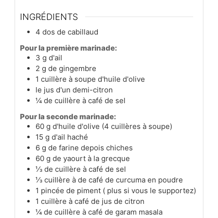
INGRÉDIENTS
4
dos
de cabillaud
Pour la première marinade:
3
g
d'ail
2
g
de gingembre
1
cuillère à soupe
d'huile d'olive
le jus d'un demi-citron
¼
de cuillère à café
de sel
Pour la seconde marinade:
60
g
d'huile d'olive (4 cuillères à soupe)
15
g
d'ail haché
6
g
de farine depois chiches
60
g
de yaourt à la grecque
⅓
de cuillère à café
de sel
⅓
cuillère à de café
de curcuma en poudre
1
pincée
de piment ( plus si vous le supportez)
1
cuillère à café
de jus de citron
¼
de cuillère à café
de garam masala