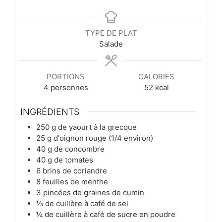
TYPE DE PLAT
Salade
PORTIONS
CALORIES
4
personnes
52
kcal
INGRÉDIENTS
250
g
de yaourt à la grecque
25
g
d'oignon rouge (1/4 environ)
40
g
de concombre
40
g
de tomates
6
brins
de coriandre
8
feuilles
de menthe
3
pincées
de graines de cumin
⅓
de cuillère à café
de sel
¼
de cuillère à café
de sucre en poudre