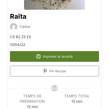
Raïta
Céline
C5 B2 Z5 E5
10/04/22
Imprimer la recette
Pin Recipe
TEMPS DE
TEMPS TOTAL
minutes
PRÉPARATION
15
min
minutes
15
min