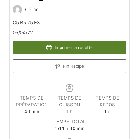
Céline
C5 B5 Z5 E3
05/04/22
Imprimer la recette
Pin Recipe
TEMPS DE
TEMPS DE
TEMPS DE
PRÉPARATION
CUISSON
REPOS
minutes
heure
day
40
min
1
h
1
d
TEMPS TOTAL
day
heure
minutes
1
d
1
h
40
min