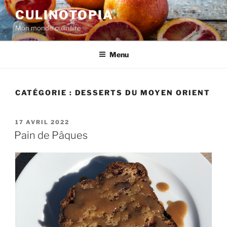
Aller
CULINOTOPIA
au
Mon monde culinaire
contenu
principal
Menu
CATÉGORIE :
DESSERTS DU MOYEN ORIENT
PUBLIÉ
17 AVRIL 2022
LE
Pain de Pâques