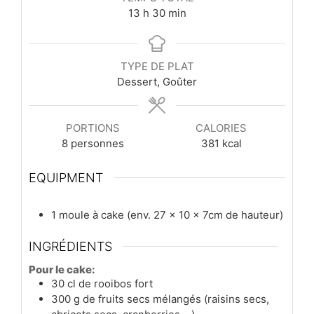
heures
minutes
13
h
30
min
TYPE DE PLAT
Dessert, Goûter
PORTIONS
CALORIES
8
personnes
381
kcal
EQUIPMENT
1 moule à cake (env. 27 x 10 x 7cm de hauteur)
INGRÉDIENTS
Pour le cake:
30
cl
de rooibos fort
300
g
de fruits secs mélangés (raisins secs,