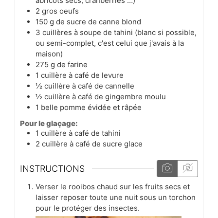
abricots secs, cranberries …)
2
gros oeufs
150
g
de sucre de canne blond
3
cuillères à soupe
de tahini (blanc si possible,
ou semi-complet, c'est celui que j'avais à la
maison)
275
g
de farine
1
cuillère à café
de levure
½
cuillère à café
de cannelle
½
cuillère à café
de gingembre moulu
1
belle
pomme évidée et râpée
Pour le glaçage:
1
cuillère à café
de tahini
2
cuillère à café
de sucre glace
INSTRUCTIONS
Verser le rooibos chaud sur les fruits secs et
laisser reposer toute une nuit sous un torchon
pour le protéger des insectes.