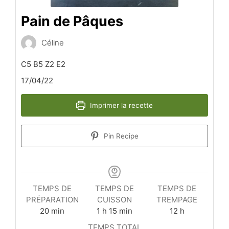
Pain de Pâques
Céline
C5 B5 Z2 E2
17/04/22
Imprimer la recette
Pin Recipe
TEMPS DE
TEMPS DE
TEMPS DE
PRÉPARATION
CUISSON
TREMPAGE
minutes
heure
minutes
heures
20
min
1
h
15
min
12
h
TEMPS TOTAL