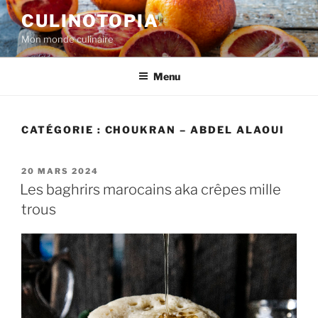
Aller
CULINOTOPIA
au
Mon monde culinaire
contenu
principal
Menu
CATÉGORIE :
CHOUKRAN – ABDEL ALAOUI
PUBLIÉ
20 MARS 2024
LE
Les baghrirs marocains aka crêpes mille
trous