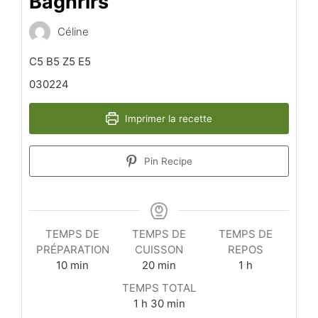
Baghrirs
Céline
C5 B5 Z5 E5
030224
Imprimer la recette
Pin Recipe
TEMPS DE
TEMPS DE
TEMPS DE
PRÉPARATION
CUISSON
REPOS
minutes
minutes
heure
10
min
20
min
1
h
TEMPS TOTAL
heure
minutes
1
h
30
min