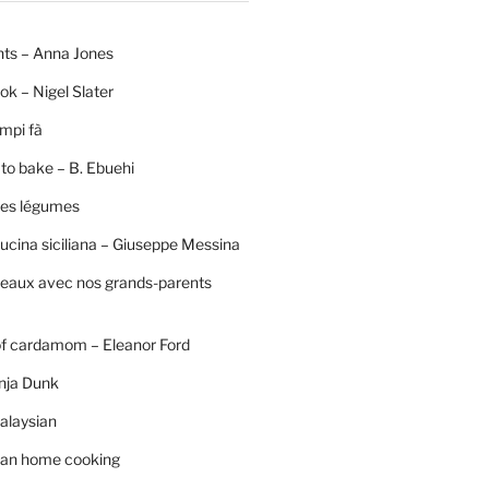
nts – Anna Jones
ok – Nigel Slater
mpi fà
to bake – B. Ebuehi
 des légumes
ucina siciliana – Giuseppe Messina
neaux avec nos grands-parents
of cardamom – Eleanor Ford
nja Dunk
alaysian
an home cooking