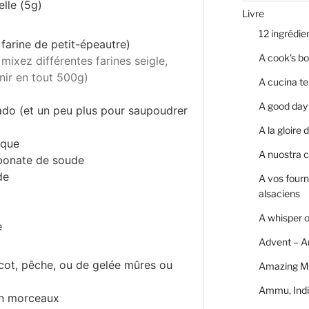
lle (5g)
Livre
12 ingrédie
 farine de petit-épeautre)
A cook's bo
 mixez différentes farines seigle,
nir en tout 500g)
A cucina te
A good day 
do (et un peu plus pour saupoudrer
A la gloire
ique
A nuostra c
bonate de soude
de
A vos four
alsaciens
A whisper 
e
Advent – A
icot, pêche, ou de gelée mûres ou
Amazing M
Ammu, Indi
en morceaux