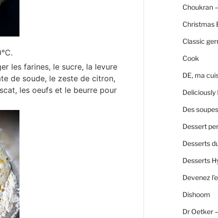
Choukran –
Christmas 
Classic ge
0°C.
Cook
r les farines, le sucre, la levure
DE, ma cui
te de soude, le zeste de citron,
uscat, les oeufs et le beurre pour
Deliciously 
Des soupes 
Dessert per
Desserts d
Desserts H
Devenez l'e
Dishoom
Dr Oetker 