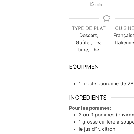
minutes
15
min
TYPE DE PLAT
CUISIN
Dessert,
Française
Goûter, Tea
Italienn
time, Thé
EQUIPMENT
1 moule couronne de 28
INGRÉDIENTS
Pour les pommes:
2 ou 3
pommes (environ
1
grosse cuillère à soup
le jus d'½ citron