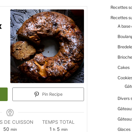
Recettes s
Recettes s
x
A base 
Boulan
Bredel
Brioch
Cakes
Cookies
Gât
Pin Recipe
Divers 
Gâteau
Gâteaux
S DE CUISSON
TEMPS TOTAL
minutes
heure
minutes
50
1
5
Glaces
min
h
min