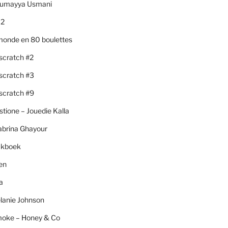
Sumayya Usmani
 2
monde en 80 boulettes
scratch #2
scratch #3
scratch #9
stione – Jouedie Kalla
abrina Ghayour
akboek
hen
a
lanie Johnson
moke – Honey & Co