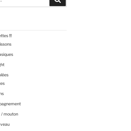
tes !!!
issons
asiques
ght
alées
tes
ns
pagnement
 / mouton
 veau