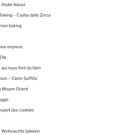
 Abdel Alaoui
Baking – Csaba dalla Zorza
rman baking
sine express
Ella
qui nous font du bien
son – Claire Safftitz
u Moyen Orient
ygge
xpert des cookies
– Weihnachts bakken