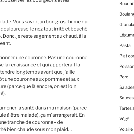
s, observer les bourgeons et les
Bouché
Boulan
 malade. Vous savez, un bon gros rhume qui
Granol
douloureuse, le nez tout irrité et bouché
Légum
). Donc, je reste sagement au chaud, à la
eant.
Pasta
Plat co
ctionner une couronne. Pas une couronne
e la renaissance et qui apporterait la
Poisso
 attendre longtemps avant que j’aille
Porc
tôt une couronne aux pommes et aux
re (parce que là encore, on est loin
Salade
!).
Sauces 
t ramener la santé dans ma maison (parce
Tartes 
eule à être malade), ça m’arrangerait. En
Végé
une tranche de couronne « de
Volaille
 thé bien chaude sous mon plaid…