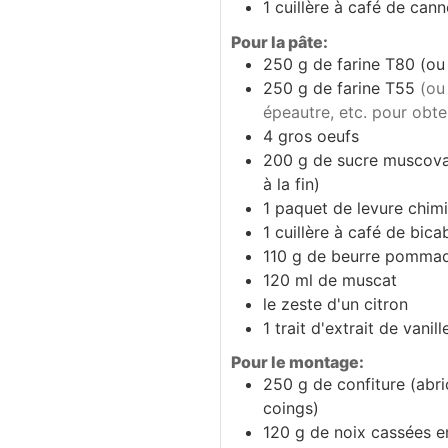
1
cuillère à café
de canne
Pour la pâte:
250
g
de farine T80 (ou
250
g
de farine T55
(ou
épeautre, etc. pour obte
4
gros
oeufs
200
g
de sucre muscova
à la fin)
1
paquet
de levure chim
1
cuillère à café
de bica
110
g
de beurre pomma
120
ml
de muscat
le zeste d'un citron
1
trait
d'extrait de vanill
Pour le montage:
250
g
de confiture (abr
coings)
120
g
de noix cassées 