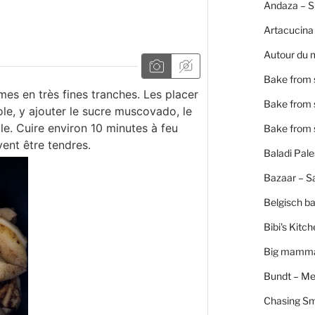
Andaza – 
Artacucina
Autour du 
Bake from 
es en très fines tranches. Les placer
Bake from 
le, y ajouter le sucre muscovado, le
lle. Cuire environ 10 minutes à feu
Bake from 
ent être tendres.
Baladi Pale
Bazaar – S
Belgisch b
Bibi's Kitc
Big mamm
Bundt – Me
Chasing S