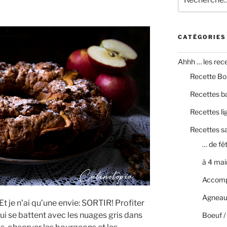
pour
:
CATÉGORIES
Ahhh … les recet
Recette Bo
Recettes b
Recettes li
Recettes s
… de fê
à 4 mai
Accom
Agneau
Et je n’ai qu’une envie: SORTIR! Profiter
ui se battent avec les nuages gris dans
Boeuf /