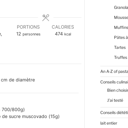
Granola
Mousse
E
PORTIONS
CALORIES
Muffin
,
12
474
personnes
kcal
Pâtes à
e
Tartes
Truffes
An A-Z of past
 cm de diamètre
Conseils culina
Bien choisi
J'ai testé
 700/800g)
Conseils diétét
e
de sucre muscovado (15g)
lait entier