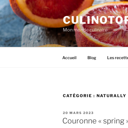
Aller
au
CULINOTO
contenu
principal
Mon monde culinaire
Accueil
Blog
Les recett
CATÉGORIE :
NATURALLY 
PUBLIÉ
20 MARS 2023
LE
Couronne « spring