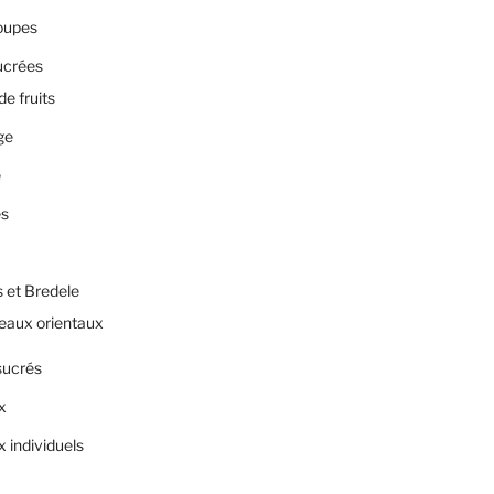
oupes
ucrées
de fruits
ge
e
es
 et Bredele
eaux orientaux
sucrés
x
 individuels