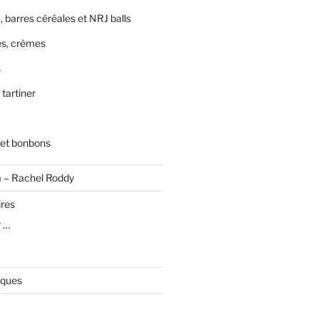
, barres céréales et NRJ balls
s, crèmes
s
 tartiner
 et bonbons
a – Rachel Roddy
ires
r …
iques