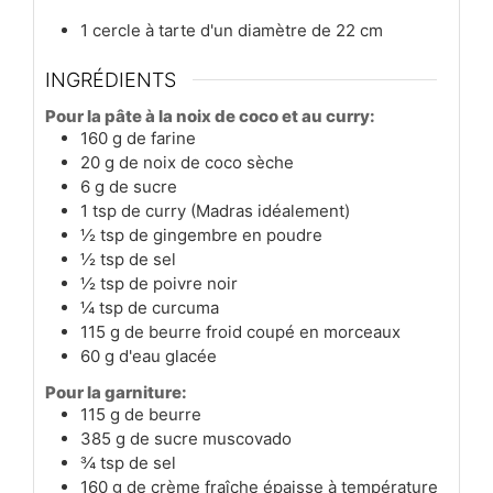
1 cercle à tarte d'un diamètre de 22 cm
INGRÉDIENTS
Pour la pâte à la noix de coco et au curry:
160
g
de farine
20
g
de noix de coco sèche
6
g
de sucre
1
tsp
de curry (Madras idéalement)
½
tsp
de gingembre en poudre
½
tsp
de sel
½
tsp
de poivre noir
¼
tsp
de curcuma
115
g
de beurre froid coupé en morceaux
60
g
d'eau glacée
Pour la garniture:
115
g
de beurre
385
g
de sucre muscovado
¾
tsp
de sel
160
g
de crème fraîche épaisse à température