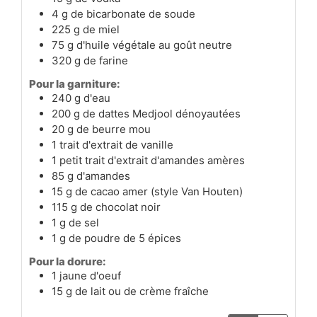
4
g
de bicarbonate de soude
225
g
de miel
75
g
d'huile végétale au goût neutre
320
g
de farine
Pour la garniture:
240
g
d'eau
200
g
de dattes Medjool dénoyautées
20
g
de beurre mou
1
trait
d'extrait de vanille
1
petit trait
d'extrait d'amandes amères
85
g
d'amandes
15
g
de cacao amer (style Van Houten)
115
g
de chocolat noir
1
g
de sel
1
g
de poudre de 5 épices
Pour la dorure:
1
jaune d'oeuf
15
g
de lait ou de crème fraîche