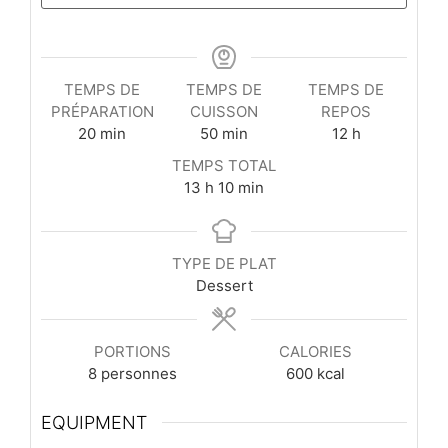
TEMPS DE
TEMPS DE
TEMPS DE
PRÉPARATION
CUISSON
REPOS
minutes
minutes
heures
20
min
50
min
12
h
TEMPS TOTAL
heures
minutes
13
h
10
min
TYPE DE PLAT
Dessert
PORTIONS
CALORIES
8
personnes
600
kcal
EQUIPMENT