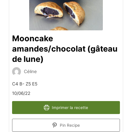
Mooncake
amandes/chocolat (gâteau
de lune)
Céline
C4 B- Z5 E5
10/06/22
Imprimer la recette
Pin Recipe