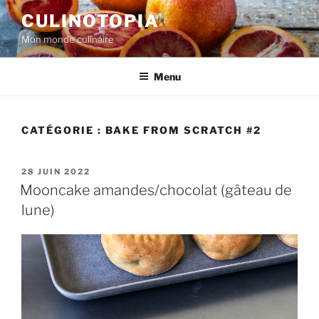
Aller
CULINOTOPIA
au
Mon monde culinaire
contenu
principal
Menu
CATÉGORIE :
BAKE FROM SCRATCH #2
PUBLIÉ
28 JUIN 2022
LE
Mooncake amandes/chocolat (gâteau de
lune)