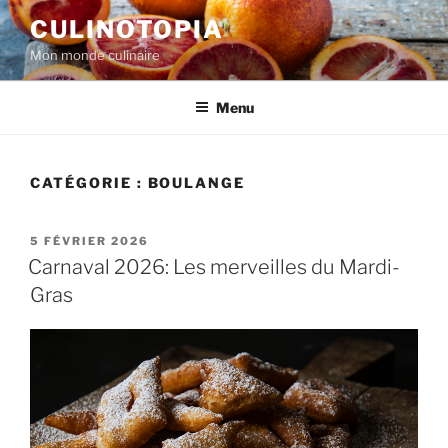
Aller
CULINOTOPIA
au
Mon monde culinaire
contenu
principal
Menu
CATÉGORIE :
BOULANGE
PUBLIÉ
5 FÉVRIER 2026
LE
Carnaval 2026: Les merveilles du Mardi-
Gras