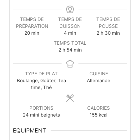
TEMPS DE
TEMPS DE
TEMPS DE
PRÉPARATION
CUISSON
POUSSE
minutes
minutes
heures
minutes
20
min
4
min
2
h
30
min
TEMPS TOTAL
heures
minutes
2
h
54
min
TYPE DE PLAT
CUISINE
Boulange, Goûter, Tea
Allemande
time, Thé
PORTIONS
CALORIES
24
mini beignets
155
kcal
EQUIPMENT