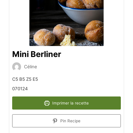
Mini Berliner
Céline
C5 B5 Z5 E5
070124
Imprimer la recette
Pin Recipe