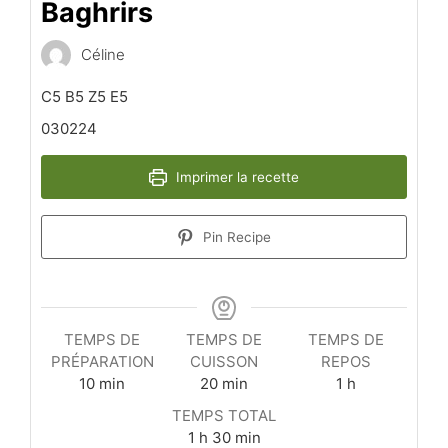
Baghrirs
Céline
C5 B5 Z5 E5
030224
Imprimer la recette
Pin Recipe
TEMPS DE
TEMPS DE
TEMPS DE
PRÉPARATION
CUISSON
REPOS
minutes
minutes
heure
10
min
20
min
1
h
TEMPS TOTAL
heure
minutes
1
h
30
min