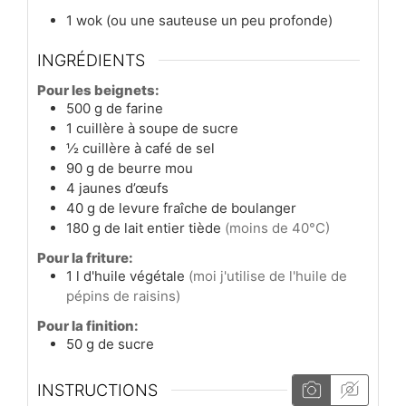
1 wok
(ou une sauteuse un peu profonde)
INGRÉDIENTS
Pour les beignets:
500
g
de farine
1
cuillère à soupe
de sucre
½
cuillère à café
de sel
90
g
de beurre mou
4
jaunes
d’œufs
40
g
de levure fraîche de boulanger
180
g
de lait entier tiède
(moins de 40°C)
Pour la friture:
1
l
d'huile végétale
(moi j'utilise de l'huile de
pépins de raisins)
Pour la finition:
50
g
de sucre
INSTRUCTIONS