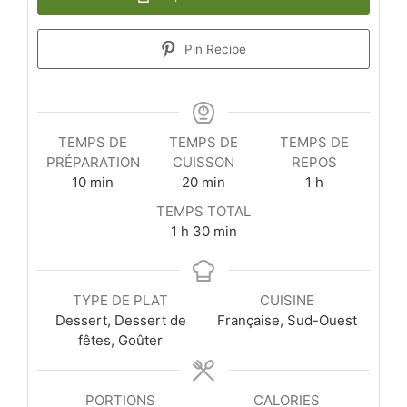
Pin Recipe
TEMPS DE
TEMPS DE
TEMPS DE
PRÉPARATION
CUISSON
REPOS
minutes
minutes
heure
10
min
20
min
1
h
TEMPS TOTAL
heure
minutes
1
h
30
min
TYPE DE PLAT
CUISINE
Dessert, Dessert de
Française, Sud-Ouest
fêtes, Goûter
PORTIONS
CALORIES