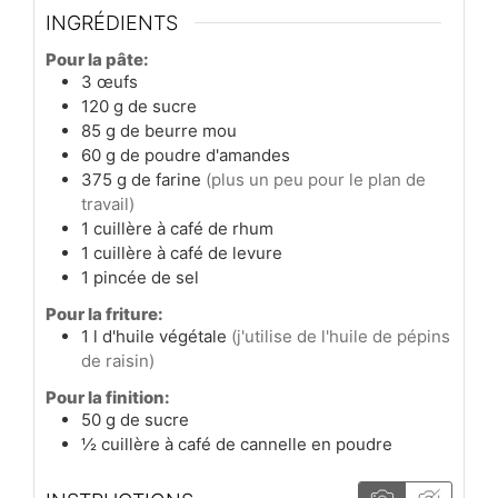
INGRÉDIENTS
Pour la pâte:
3
œufs
120
g
de sucre
85
g
de beurre mou
60
g
de poudre d'amandes
375
g
de farine
(plus un peu pour le plan de
travail)
1
cuillère à café
de rhum
1
cuillère à café
de levure
1
pincée
de sel
Pour la friture:
1
l
d'huile végétale
(j'utilise de l'huile de pépins
de raisin)
Pour la finition:
50
g
de sucre
½
cuillère à café
de cannelle en poudre