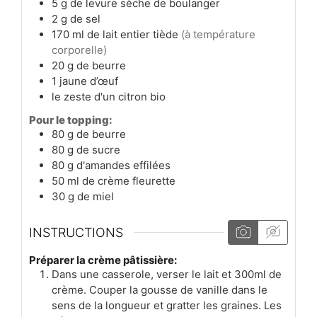
5
g
de levure sèche de boulanger
2
g
de sel
170
ml
de lait entier tiède
(à température
corporelle)
20
g
de beurre
1
jaune
d’œuf
le zeste d'un citron bio
Pour le topping:
80
g
de beurre
80
g
de sucre
80
g
d'amandes effilées
50
ml
de crème fleurette
30
g
de miel
INSTRUCTIONS
Préparer la crème pâtissière:
Dans une casserole, verser le lait et 300ml de
crème. Couper la gousse de vanille dans le
sens de la longueur et gratter les graines. Les