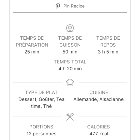
Pin Recipe
TEMPS DE
TEMPS DE
TEMPS DE
PRÉPARATION
CUISSON
REPOS
minutes
minutes
heures
minutes
25
min
50
min
3
h
5
min
TEMPS TOTAL
heures
minutes
4
h
20
min
TYPE DE PLAT
CUISINE
Dessert, Goûter, Tea
Allemande, Alsacienne
time, Thé
PORTIONS
CALORIES
12
personnes
477
kcal