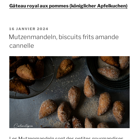
Gâteau royal aux pommes (königlicher Apfelkuchen)
PUBLIÉ
16 JANVIER 2024
LE
Mutzenmandeln, biscuits frits amande
cannelle
Les Mutzenmandeln sont des petites gourmandises