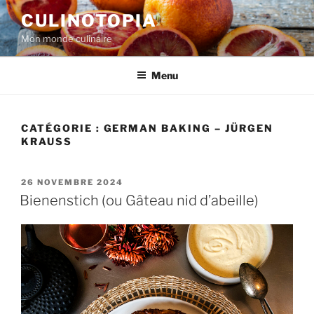
Aller
CULINOTOPIA
au
Mon monde culinaire
contenu
principal
Menu
CATÉGORIE :
GERMAN BAKING – JÜRGEN
KRAUSS
PUBLIÉ
26 NOVEMBRE 2024
LE
Bienenstich (ou Gâteau nid d’abeille)