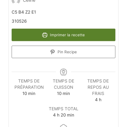
Céline
C5 B4 Z2 E1
310526
Imprimer la recette
Pin Recipe
TEMPS DE
TEMPS DE
TEMPS DE
PRÉPARATION
CUISSON
REPOS AU
minutes
minutes
10
min
10
min
FRAIS
heures
4
h
TEMPS TOTAL
heures
minutes
4
h
20
min