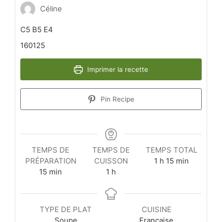
Céline
C5 B5 E4
160125
Imprimer la recette
Pin Recipe
TEMPS DE
TEMPS DE
TEMPS TOTAL
heure
minutes
PRÉPARATION
CUISSON
1
h
15
min
minutes
heure
15
min
1
h
TYPE DE PLAT
CUISINE
Soupe
Française