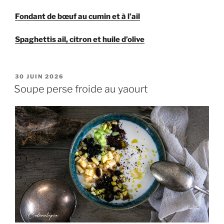
Fondant de bœuf au cumin et à l’ail
Spaghettis ail, citron et huile d’olive
PUBLIÉ
30 JUIN 2026
LE
Soupe perse froide au yaourt