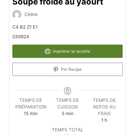
Soupe froide au yaourt
Céline
C4 B2 Z1 E1
030924
Imprimer la recette
Pin Recipe
TEMPS DE
TEMPS DE
TEMPS DE
PRÉPARATION
CUISSON
REPOS AU
minutes
minutes
15
min
5
min
FRAIS
heure
1
h
TEMPS TOTAL