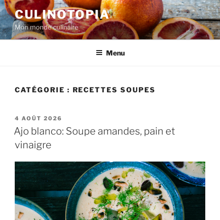
Aller
CULINOTOPIA
au
Mon monde culinaire
contenu
principal
Menu
CATÉGORIE :
RECETTES SOUPES
PUBLIÉ
4 AOÛT 2026
LE
Ajo blanco: Soupe amandes, pain et
vinaigre