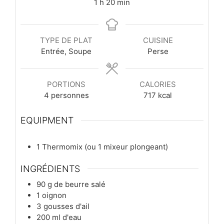
heure
minutes
1
h
20
min
TYPE DE PLAT
CUISINE
Entrée, Soupe
Perse
PORTIONS
CALORIES
4
personnes
717
kcal
EQUIPMENT
1 Thermomix
(ou 1 mixeur plongeant)
INGRÉDIENTS
90
g
de beurre salé
1
oignon
3
gousses
d'ail
200
ml
d'eau