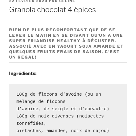
PUBLIÉ
22 FÉVRIER 2020
PAR
CÉLINE
LE
Granola chocolat 4 épices
RIEN DE PLUS RÉCONFORTANT QUE DE SE
LEVER LE MATIN EN SE DISANT QU’ON A UNE
SUPER FRIANDISE HEALTHY À DÉGUSTER.
ASSOCIÉ AVEC UN YAOURT SOJA AMANDE ET
QUELQUES FRUITS FRAIS DE SAISON, C’EST
UN RÉGAL!
Ingrédients:
180g de flocons d'avoine (ou un 
mélange de flocons 

d'avoine, de seigle et d'épeautre)

180g de noix diverses (noisettes 
torréfiées, 

pistaches, amandes, noix de cajou)
