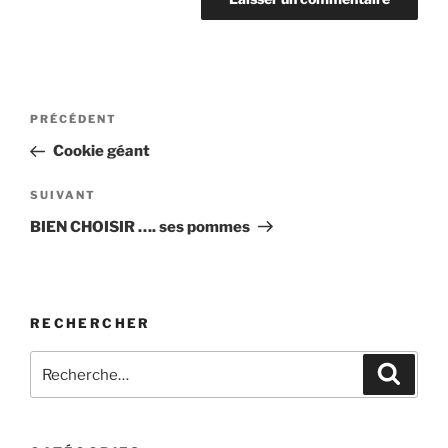
Navigation
Article
PRÉCÉDENT
de
précédent
Cookie géant
l’article
Article
SUIVANT
suivant
BIEN CHOISIR …. ses pommes
RECHERCHER
Recherche
Recher
pour
: