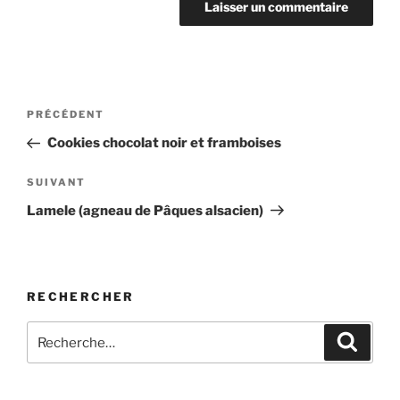
Navigation
Article
PRÉCÉDENT
de
précédent
Cookies chocolat noir et framboises
l’article
Article
SUIVANT
suivant
Lamele (agneau de Pâques alsacien)
RECHERCHER
Recherche
Recher
pour
: