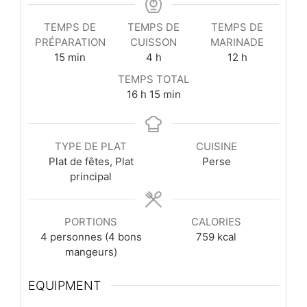
TEMPS DE
TEMPS DE
TEMPS DE
PRÉPARATION
CUISSON
MARINADE
minutes
heures
heures
15
min
4
h
12
h
TEMPS TOTAL
heures
minutes
16
h
15
min
TYPE DE PLAT
CUISINE
Plat de fêtes, Plat
Perse
principal
PORTIONS
CALORIES
4
personnes (4 bons
759
kcal
mangeurs)
EQUIPMENT