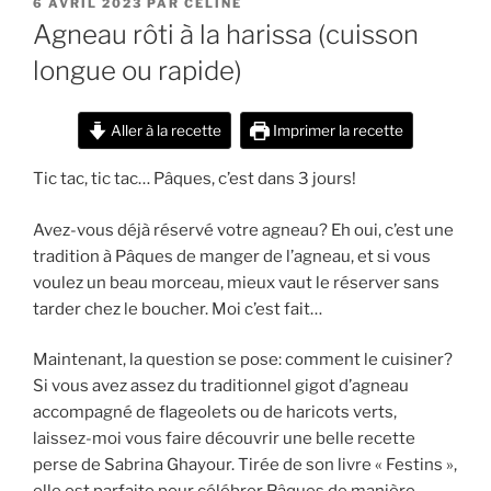
PUBLIÉ
6 AVRIL 2023
PAR
CÉLINE
LE
Agneau rôti à la harissa (cuisson
longue ou rapide)
Aller à la recette
Imprimer la recette
Tic tac, tic tac… Pâques, c’est dans 3 jours!
Avez-vous déjà réservé votre agneau? Eh oui, c’est une
tradition à Pâques de manger de l’agneau, et si vous
voulez un beau morceau, mieux vaut le réserver sans
tarder chez le boucher. Moi c’est fait…
Maintenant, la question se pose: comment le cuisiner?
Si vous avez assez du traditionnel gigot d’agneau
accompagné de flageolets ou de haricots verts,
laissez-moi vous faire découvrir une belle recette
perse de Sabrina Ghayour. Tirée de son livre « Festins »,